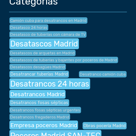
Categorías
Camión cuba para desatrancos en Madrid
Desatasco 24 horas
Desatasco de tuberías con cámara de TV
Desatascos Madrid
Desatascos de arquetas en Madrid
Desatascos de tuberías y bajantes por poceros de Madrid
Desatascos desagües Madrid
Desatrancar tuberías Madrid
Desatranco camión cuba
Desatrancos 24 horas
Desatrancos Madrid
Desatrancos fosas sépticas
Desatrancos fosas sépticas urgentes
Desatrancos fregaderos Madrid
Empresa poceros Madrid
Obras pocería Madrid
Poceros Madrid SAN-TEC