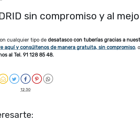
RID sin compromiso y al mejo
on cualquier tipo de
desatasco con tuberías gracias a nues
re aquí y consúltenos de manera gratuita, sin compromiso
,
o
s al Tel. 91 128 85 48.
12:30
resarte: