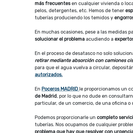
más frecuentes
en cualquier vivienda o loc
pelos, detergentes, etc. Hemos de tener
esp
tuberías produciendo los temidos y
engorro
En muchas ocasiones, pese a las medidas pa
solucionar el problema
acudiendo a
experto
En el proceso de desatasco no solo solucio
retirar mediante absorción con camiones ci
para que el agua vuelva a circular, deposit
autorizados.
En
Poceros MADRID
le proporcionamos un c
de Madrid
, por lo que no dude en consultarn
particular, de un comercio, de una oficina o
Podemos proporcionarle un
completo servic
tuberías. Nos ocupamos de cualquier probl
problema que hay que resolver con urgencia