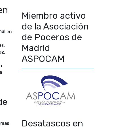
en
Miembro activo
de la Asociación
nal
en
de Poceros de
.
es,
Madrid
az.
ASPOCAM
a
a
de
Desatascos en
emas