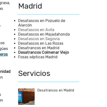
grasa,
Madrid
as
Desatascos en Pozuelo de
Alarcón
e
Desatascos en Avila
Desatascos en Majadahonda
Desatascos en Segovia
mos
Desatascos en Las Rozas
Desatrancos en Madrid
agües
Desatrancos Colmenar Viejo
deros
Fosas sépticas Madrid
Servicios
nidad
un
Desatrancos en Madrid
s
ún