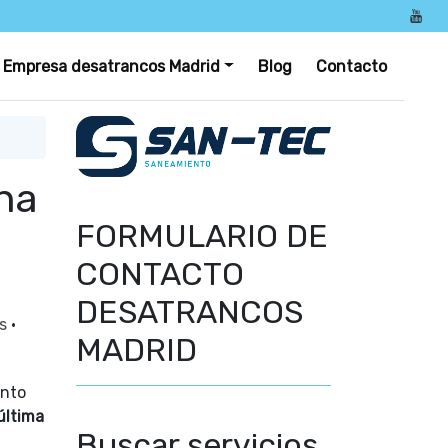
Empresa desatrancos Madrid
Blog
Contacto
na
FORMULARIO DE
CONTACTO
DESATRANCOS
as
·
MADRID
anto
última
Buscar servicios