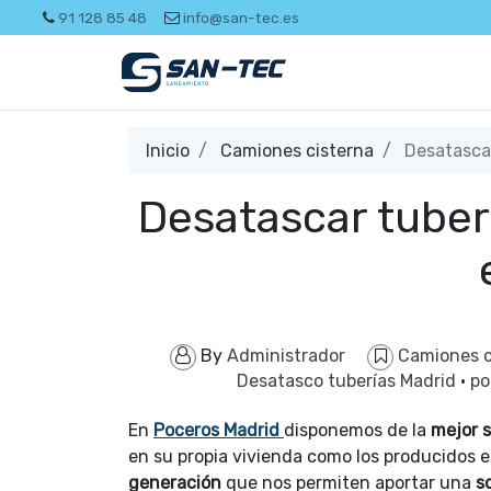
91 128 85 48
info@san-tec.es
Inicio
Camiones cisterna
Desatascar
Desatascar tuber
By
Administrador
Camiones c
Desatasco tuberías Madrid
·
po
En
Poceros Madrid
disponemos de la
mejor s
en su propia vivienda como los producidos 
generación
que nos permiten aportar una
s