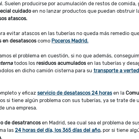
al. Suelen producirse por acumulación de restos de comida, 
ecial cuidado
en no lanzar productos que puedan obstruir l
sos atascos.
ra evitar atascos en las tuberías no queda más remedio qu
s en desatascos
como
Poceros Madrid.
namos el problema en cuestión, si no que además, consegui
sterna
todos los
residuos acumulados
en las tuberías y des
ándolos en dicho camión cisterna para su
transporte a verte
ompleto y eficaz
servicio de desatascos 24 horas
en la
Comu
os si tiene algún problema con sus tuberías, ya se trate de 
 de una empresa.
io de desatrancos
en Madrid, sea cual sea el problema de su
ema las
24 horas del día, los 365 días del año
,
por si tiene alg
.