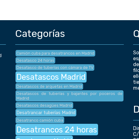
Categorías
Q
So
Camión cuba para desatrancos en Madrid
d
es
Desatasco 24 horas
de
Desatasco de tuberías con cámara de TV
fi
Desatascos Madrid
el
ti
Desatascos de arquetas en Madrid
me
Desatascos de tuberías y bajantes por poceros de
Madrid
Desatascos desagües Madrid
D
Desatrancar tuberías Madrid
Desatranco camión cuba
Desatrancos 24 horas
Di
C/