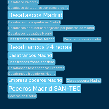
Desatasco 24 horas
Desatasco de tuberías con cámara de TV
Desatascos Madrid
Desatascos de arquetas en Madrid
Desatascos de tuberías y bajantes por poceros de Madrid
Desatascos desagües Madrid
Desatrancar tuberías Madrid
Desatranco camión cuba
Desatrancos 24 horas
Desatrancos Madrid
Desatrancos fosas sépticas
Desatrancos fosas sépticas urgentes
Desatrancos fregaderos Madrid
Empresa poceros Madrid
Obras pocería Madrid
Poceros Madrid SAN-TEC
Poceros en Madrid