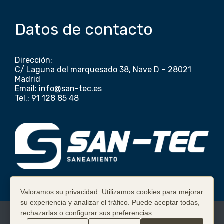
Datos de contacto
Dirección:
C/ Laguna del marquesado 38, Nave D – 28021
Madrid
Email: info@san-tec.es
Tel.: 91 128 85 48
Valoramos su privacidad. Utilizamos cookies para mejorar
su experiencia y analizar el tráfico. Puede aceptar todas,
Copyright ©
2026
Poceros Madrid | Desatrancos en
rechazarlas o configurar sus preferencias.
Madrid 91 128 85 48
.