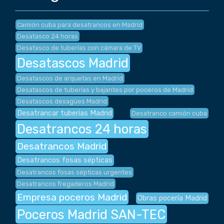
Camión cuba para desatrancos en Madrid
Desatasco 24 horas
Desatasco de tuberías con cámara de TV
Desatascos Madrid
Desatascos de arquetas en Madrid
Desatascos de tuberías y bajantes por poceros de Madrid
Desatascos desagües Madrid
Desatrancar tuberías Madrid
Desatranco camión cuba
Desatrancos 24 horas
Desatrancos Madrid
Desatrancos fosas sépticas
Desatrancos fosas sépticas urgentes
Desatrancos fregaderos Madrid
Empresa poceros Madrid
Obras pocería Madrid
Poceros Madrid SAN-TEC