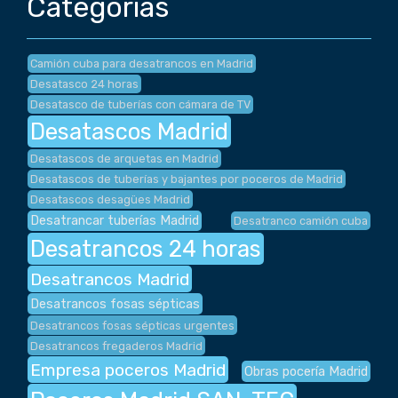
Categorías
Camión cuba para desatrancos en Madrid
Desatasco 24 horas
Desatasco de tuberías con cámara de TV
Desatascos Madrid
Desatascos de arquetas en Madrid
Desatascos de tuberías y bajantes por poceros de Madrid
Desatascos desagües Madrid
Desatrancar tuberías Madrid
Desatranco camión cuba
Desatrancos 24 horas
Desatrancos Madrid
Desatrancos fosas sépticas
Desatrancos fosas sépticas urgentes
Desatrancos fregaderos Madrid
Empresa poceros Madrid
Obras pocería Madrid