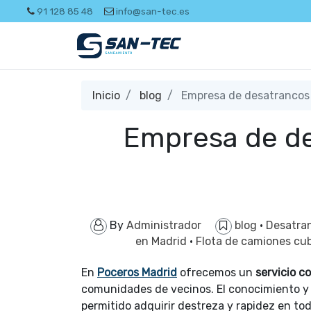
91 128 85 48
info@san-tec.es
Inicio
blog
Empresa de desatrancos 
Empresa de de
By
Administrador
blog
·
Desatra
en Madrid
·
Flota de camiones cu
En
Poceros Madrid
ofrecemos un
servicio 
comunidades de vecinos. El conocimiento y l
permitido adquirir destreza y rapidez en to