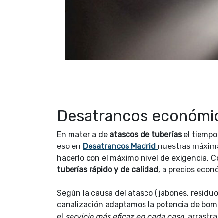
Desatrancos económic
En materia de
atascos de tuberías
el tiempo
eso en
Desatrancos Madrid
nuestras máxima
hacerlo con el máximo nivel de exigencia. 
tuberías rápido y de calidad
, a precios econ
Según la causa del atasco (jabones, residuos 
canalización adaptamos la potencia de bo
el
servicio más eficaz en cada caso
, arrastr