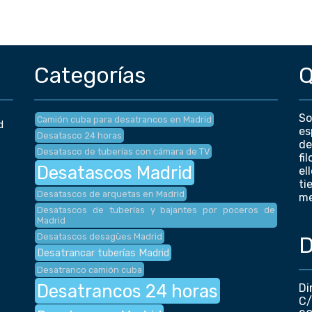
Categorías
Q
So
Camión cuba para desatrancos en Madrid
d
es
Desatasco 24 horas
de
Desatasco de tuberías con cámara de TV
fi
Desatascos Madrid
el
ti
Desatascos de arquetas en Madrid
me
Desatascos de tuberías y bajantes por poceros de
Madrid
Desatascos desagües Madrid
D
Desatrancar tuberías Madrid
Desatranco camión cuba
Desatrancos 24 horas
Di
C/