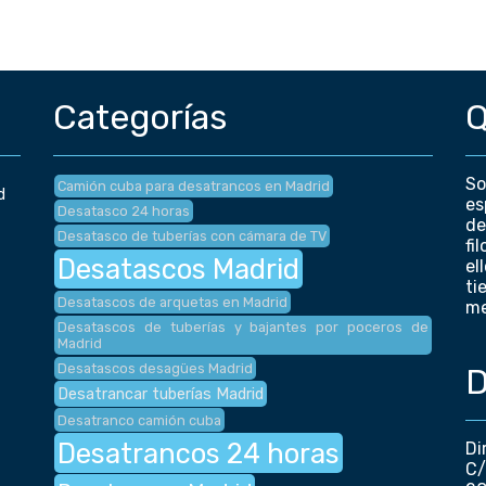
Categorías
Q
So
Camión cuba para desatrancos en Madrid
d
es
Desatasco 24 horas
de
Desatasco de tuberías con cámara de TV
fi
Desatascos Madrid
el
ti
Desatascos de arquetas en Madrid
me
Desatascos de tuberías y bajantes por poceros de
Madrid
Desatascos desagües Madrid
D
Desatrancar tuberías Madrid
Desatranco camión cuba
Desatrancos 24 horas
Di
C/