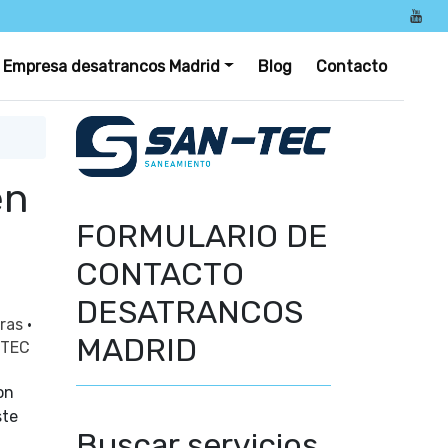
Empresa desatrancos Madrid
Blog
Contacto
en
FORMULARIO DE
CONTACTO
DESATRANCOS
oras
·
MADRID
-TEC
on
ste
Buscar servicios