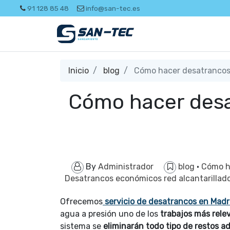
91 128 85 48
info@san-tec.es
Inicio
blog
Cómo hacer desatrancos 
Cómo hacer desa
By
Administrador
blog
·
Cómo h
Desatrancos económicos red alcantarillad
Ofrecemos
servicio de desatrancos en Madr
agua a presión uno de los
trabajos más rele
sistema se
eliminarán todo tipo de restos ad