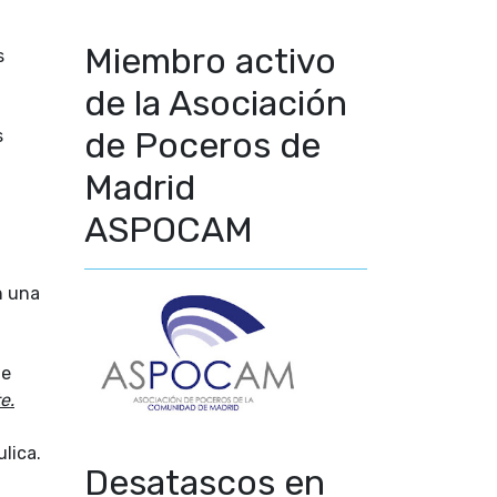
Miembro activo
s
de la Asociación
de Poceros de
s
Madrid
ASPOCAM
n una
de
e.
lica.
Desatascos en