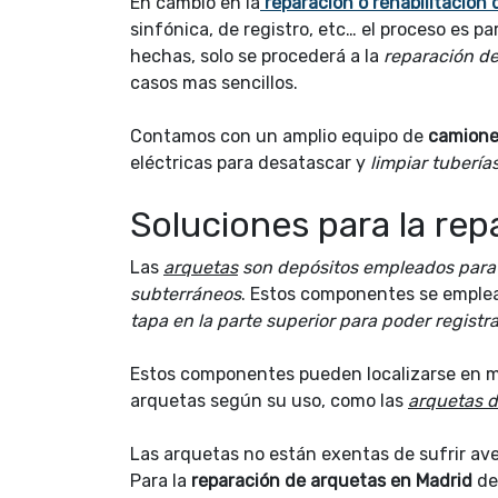
En cambio en la
reparación o rehabilitación
sinfónica, de registro, etc… el proceso es p
hechas, solo se procederá a la
reparación de 
casos mas sencillos.
Contamos con un amplio equipo de
camiones
eléctricas para desatascar y
limpiar tubería
Soluciones para la re
Las
arquetas
son depósitos empleados para r
subterráneos
. Estos componentes se emplea
tapa en la parte superior para poder registr
Estos componentes pueden localizarse en múl
arquetas según su uso, como las
arquetas de
Las arquetas no están exentas de sufrir aver
Para la
reparación de arquetas en Madrid
de