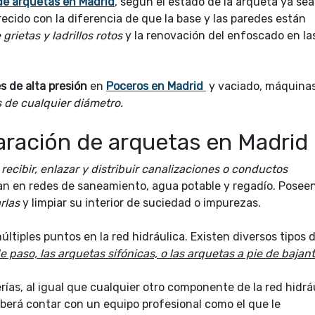
 de arquetas en Madrid
, según el estado de la arqueta ya sea
arecido con la diferencia de que la base y las paredes están
grietas y ladrillos rotos
y la renovación del enfoscado en la
 de alta presión
en
Poceros en Madrid
y vaciado, máquina
s de cualquier diámetro.
paración de arquetas en Madrid
ecibir, enlazar y distribuir canalizaciones o conductos
n en redes de saneamiento, agua potable y regadío. Posee
arlas
y limpiar su interior de suciedad o impurezas.
tiples puntos en la red hidráulica. Existen diversos tipos 
 paso, las arquetas sifónicas, o las arquetas a pie de bajant
ías, al igual que cualquier otro componente de la red hidráu
berá contar con un equipo profesional como el que le