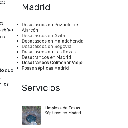
eta
Madrid
os,
Desatascos en Pozuelo de
esidad
Alarcón
Desatascos en Avila
ica
Desatascos en Majadahonda
Desatascos en Segovia
Desatascos en Las Rozas
Desatrancos en Madrid
Desatrancos Colmenar Viejo
Fosas sépticas Madrid
to
que
.
 los
Servicios
Limpieza de Fosas
Sépticas en Madrid