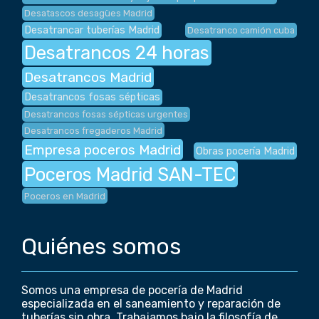
Desatascos desagües Madrid
Desatrancar tuberías Madrid
Desatranco camión cuba
Desatrancos 24 horas
Desatrancos Madrid
Desatrancos fosas sépticas
Desatrancos fosas sépticas urgentes
Desatrancos fregaderos Madrid
Empresa poceros Madrid
Obras pocería Madrid
Poceros Madrid SAN-TEC
Poceros en Madrid
Quiénes somos
Somos una empresa de pocería de Madrid
especializada en el saneamiento y reparación de
tuberías sin obra. Trabajamos bajo la filosofía de