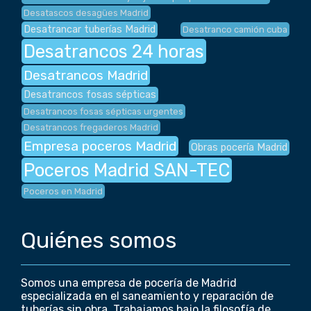
Desatascos desagües Madrid
Desatrancar tuberías Madrid
Desatranco camión cuba
Desatrancos 24 horas
Desatrancos Madrid
Desatrancos fosas sépticas
Desatrancos fosas sépticas urgentes
Desatrancos fregaderos Madrid
Empresa poceros Madrid
Obras pocería Madrid
Poceros Madrid SAN-TEC
Poceros en Madrid
Quiénes somos
Somos una empresa de pocería de Madrid
especializada en el saneamiento y reparación de
tuberías sin obra. Trabajamos bajo la filosofía de